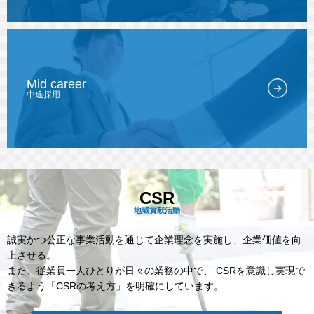
Mid career
中途採用
CSR
地域貢献活動
誠実かつ公正な事業活動を通じて企業理念を実施し、企業価値を向
上させる。
また、従業員一人ひとりが日々の業務の中で、
CSRを意識し実現で
きるよう「CSRの考え方」を明確にしています。